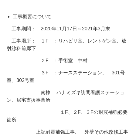
工事概要について
工事期間：
2020
年
11
月
17
日～
2021
年
3
月末
工事場所： １
F
：リハビリ室、レントゲン室、放
射線科前廊下
２
F
：手術室 中材
３
F
：ナースステーション、
301
号
室、
302
号室
南棟 ：ハナミズキ訪問看護ステーショ
ン、居宅支援事業所
１
F
、２
F
、３
F
の耐震補強必要
箇所
上記耐震補強工事、 外壁その他改修工事